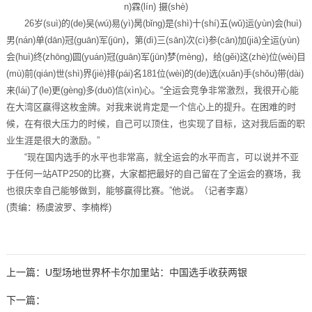
n)霖(lín) 摄(shè)
26岁(suì)的(de)吴(wú)易(yì)昺(bǐng)是(shì)十(shí)五(wǔ)运(yùn)会(huì)
男(nán)单(dān)冠(guān)军(jūn)，第(dì)三(sān)次(cì)参(cān)加(jiā)全运(yùn)
会(huì)终(zhōng)圆(yuán)冠(guān)军(jūn)梦(mèng)，给(gěi)这(zhè)位(wèi)目
(mù)前(qián)世(shì)界(jiè)排(pái)名181位(wèi)的(de)选(xuǎn)手(shǒu)带(dài)
来(lái)了(le)更(gèng)多(duō)信(xìn)心。“全运会竞争非常激烈，我很开心能
在大湾区赢得这枚金牌。对我来说肯定是一个信心上的提升。在困难的时
候，在有很大压力的时候，自己可以顶住，也实现了目标，这对我后面的职
业生涯是很大的激励。”
“现在国内选手的水平也非常高，就全运会的水平而言，可以说并不亚
于任何一站ATP250的比赛，大家都把最好的自己留在了全运会的赛场，我
也很庆幸自己能够做到，能够赢得比赛。”他说。（记者李嘉）
(责编：杨虞波罗、李楠桦)
上一篇：
U型场地世界杯卡尔加里站：中国选手收获两银
下一篇：