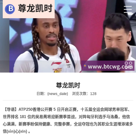
尊龙凯时
日期：{news_date}
浏览次数：128
【导语】ATP250香港公开赛 5 日开启正赛，十五届全运会网球男单冠军、
世界排名 181 位的吴易昺将迎新赛季首战，对阵匈牙利选手马洛桑，他信
心满满，新赛季盼保持健康、完整参赛，全运夺冠也为其职业生涯增添诸多
信(xìn)心(xīn) 。