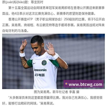
原(yuán)标(biāo)题：尊龙凯时
第十五届全国运动会网球男单冠军吴易昺即将在香港公开赛迎来新赛季
首战，他4日表示对这次比赛充满信心，新赛季的愿望则是保持健康。
香港公开赛是ATP（男子职业网球协会）250级别的比赛，将于5日开启
正赛。吴易昺、商竣程、布云朝克特等选手都将参赛。吴易昺首战将对阵来
自匈牙利的马洛桑。
图为吴易昺。新华社记者 李嘉 摄
“大多数球员来到这里都是想赢得比赛。我对自己充满信心，我感觉很
好，能够打出精彩的网球。”吴易昺说。