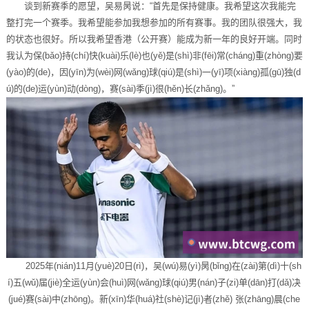
谈到新赛季的愿望，吴易昺说：“首先是保持健康。我希望这次我能完
整打完一个赛季。我希望能参加我想参加的所有赛事。我的团队很强大，我
的状态也很好。所以我希望香港（公开赛）能成为新一年的良好开端。同时
我认为保(bǎo)持(chí)快(kuài)乐(lè)也(yě)是(shì)非(fēi)常(cháng)重(zhòng)要
(yào)的(de)，因(yīn)为(wèi)网(wǎng)球(qiú)是(shì)一(yī)项(xiàng)孤(gū)独(d
ú)的(de)运(yùn)动(dòng)，赛(sài)季(jì)很(hěn)长(zhǎng)。”
2025年(nián)11月(yuè)20日(rì)，吴(wú)易(yì)昺(bǐng)在(zài)第(dì)十(sh
í)五(wǔ)届(jiè)全运(yùn)会(huì)网(wǎng)球(qiú)男(nán)子(zi)单(dān)打(dǎ)决
(jué)赛(sài)中(zhōng)。新(xīn)华(huá)社(shè)记(jì)者(zhě) 张(zhāng)晨(che