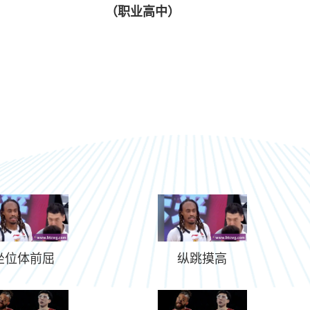
（职业高中）
坐位体前屈
纵跳摸高