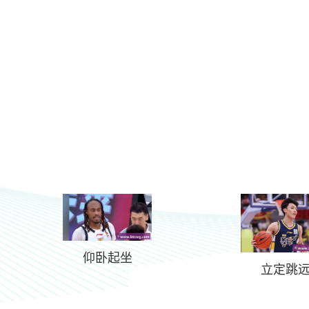
仰卧起坐
立定跳