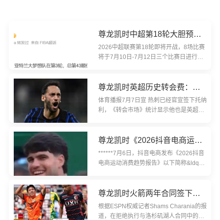
尊龙凯时中超第18轮大胆预测：大连双杀海港，泰山大胜云南！申花战平国安
2026中超联赛第18轮即将开战，8场比赛
将于7月10日-7月12日三个比赛日进行，
本轮既有京沪老牌豪门恩怨，也有保级对
手的直接较量以及中游球队之间的卡位
战。接下来根据对阵形势、各队整体实
尊龙凯时英超历史转会费：伊萨克压安德森居首，托纳利1.08亿欧列第9
力、板凳厚度
体育播报7月7日宣 热刺已经官宣签下托纳
利，《转会市场》统计显示他也是英超历
史第9贵引援。英超历史最贵转会榜：欧
元1. 伊萨克，25-26赛季，纽卡斯尔→利
物浦，1.45亿2. 安德森，26-27赛季
尊龙凯时《2026抖音电商运动消费趋势报告》：观赛季足球相关商品成交额同比增长113%
******7月6日，抖音电商发布《2026抖音
电商运动消费趋势报告》以下简称&ldquo;
报告&rdquo;）。报告显示，2026年世界
杯观赛季以来，平台足球相关商品成交额
同比增长113%。同期，2000余个运
尊龙凯时火箭两年合同签下签湖人后场大闸，他们并没有使用全额中产特例？
根据ESPN权威记者Shams Charania的报
道，在拒绝执行与洛杉矶湖人合同中的球