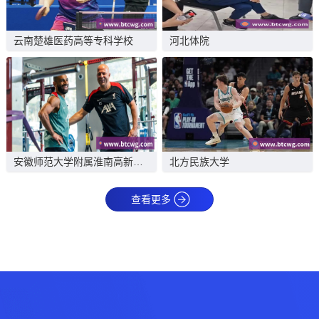
云南楚雄医药高等专科学校
河北体院
安徽师范大学附属淮南高新学校
北方民族大学
查看更多