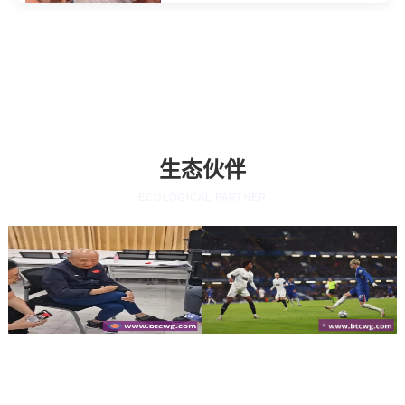
了。&ldquo;球队的惊艳表现，让所有佛得
角人民都充满了喜悦与自豪！&rdqu
生态伙伴
ECOLOGICAL PARTNER
p
rev
ext