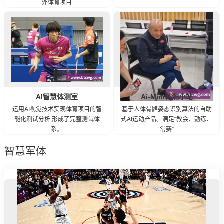
外体育项目
AI智慧体测室
Ai-Mini体测小站
运用AI视觉技术实现体育项目的智
基于人体骨骼姿态识别算法的自助
能化测试分析,形成了完整测试体
式AI运动产品。满足“教会、勤练、
系。
常赛”
智慧军体