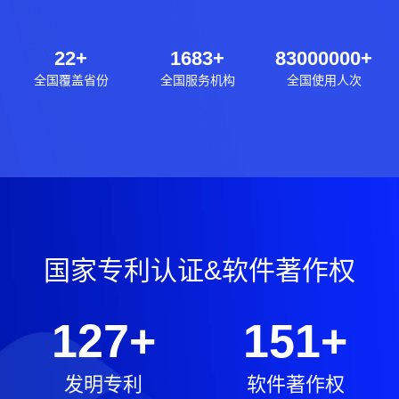
22
+
1683
+
83000000
+
全国覆盖省份
全国服务机构
全国使用人次
国家专利认证&软件著作权
127
+
151
+
发明专利
软件著作权