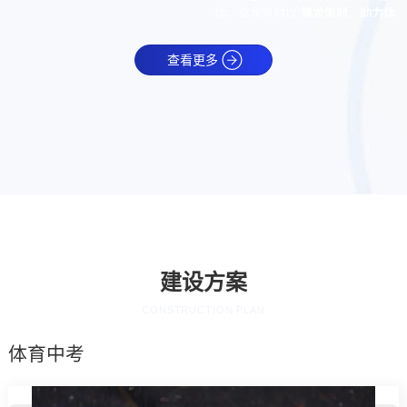
体。尊龙凯时以“
尊龙凯时，助力体
育强国
”为公司使命，
聚焦AI数字体
育领域，在机器视觉、大数据分
查看更多
析、边缘计算
等技术等方向有深厚
积累，为青少年运动健康和全军训
练考核提供全方位的产品和服务。
建设方案
CONSTRUCTION PLAN
体育中考