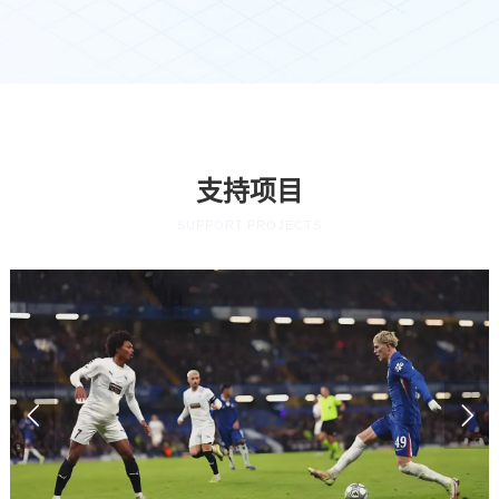
支持项目
SUPPORT PROJECTS