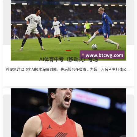
AI体育中考（移动式）考场
尊龙凯时以顶尖AI技术深度赋能，先后服务多省市，为超百万名考生打造公平公正、高效便捷的体育中考