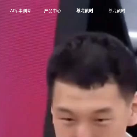
AI军事训考
产品中心
尊龙凯时
尊龙凯时