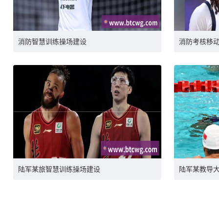
消防智慧训练操场建设
消防考核移
陆军某旅智慧训练操场建设
陆军某教导