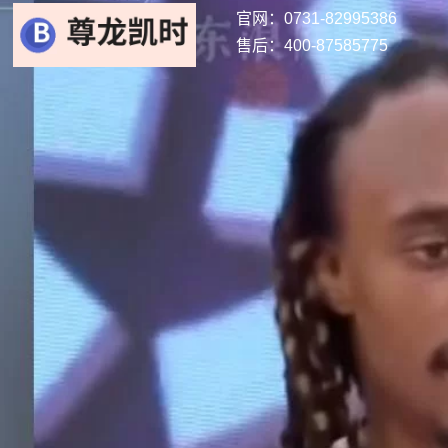
官网：0731-82995386
售后：400-87585775