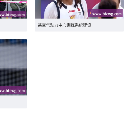
某空气动力中心训练系统建设