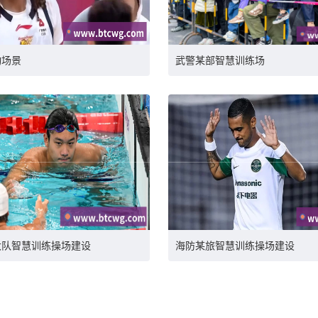
动场景
武警某部智慧训练场
大队智慧训练操场建设
海防某旅智慧训练操场建设