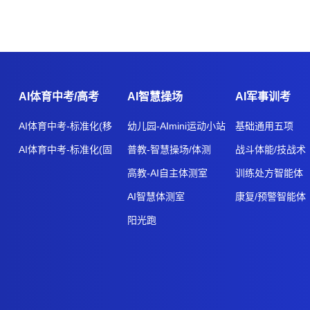
AI体育中考/高考
AI智慧操场
AI军事训考
AI体育中考-标准化(移
幼儿园-AImini运动小站
基础通用五项
动式)
AI体育中考-标准化(固
普教-智慧操场/体测
战斗体能/技战术
定式)
高教-AI自主体测室
训练处方智能体
AI智慧体测室
康复/预警智能体
阳光跑