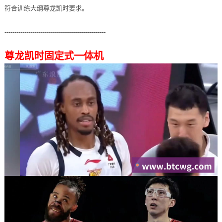
符合训练大纲尊龙凯时要求。
---------------------------------------------------
尊龙凯时固定式一体机