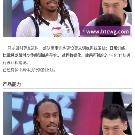
尊龙凯时尊龙凯时，部队军事训练建设智慧训练系统围绕：
日常训练
、
比武尊龙凯时
及
体能训练科学化、过程数据化、效果可视化
的“三化”目标进
行设计和建设。
已经有多个具体执行案例上线。
产品能力