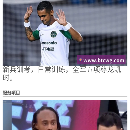
新兵训考，日常训练，全军五项尊龙凯
时。
服务项目