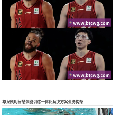
尊龙凯时智慧体能训练一体化解决方案业务构架