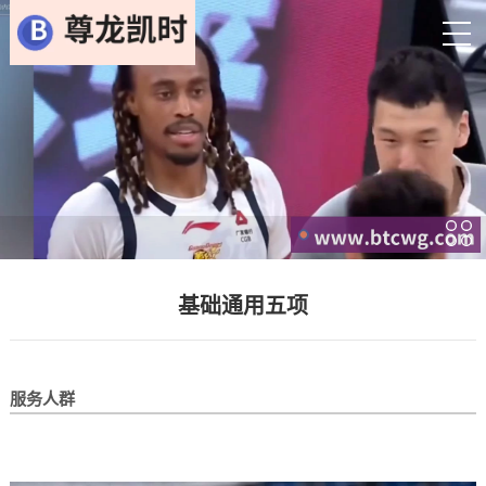
基础通用五项
服务人群