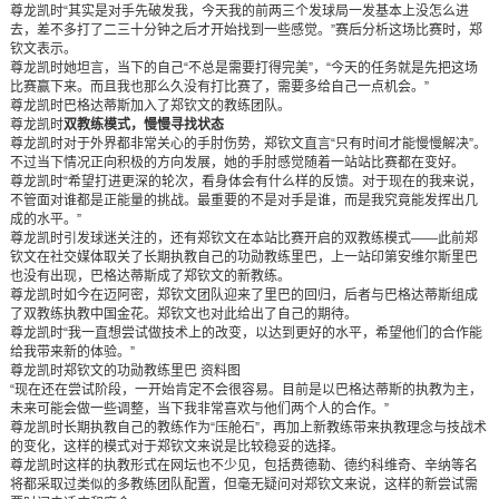
尊龙凯时“其实是对手先破发我，今天我的前两三个发球局一发基本上没怎么进
去，差不多打了二三十分钟之后才开始找到一些感觉。”赛后分析这场比赛时，郑
钦文表示。
尊龙凯时她坦言，当下的自己“不总是需要打得完美”，“今天的任务就是先把这场
比赛赢下来。而且我也那么久没有打比赛了，需要多给自己一点机会。”
尊龙凯时巴格达蒂斯加入了郑钦文的教练团队。
尊龙凯时
双教练模式，慢慢寻找状态
尊龙凯时对于外界都非常关心的手肘伤势，郑钦文直言“只有时间才能慢慢解决”。
不过当下情况正向积极的方向发展，她的手肘感觉随着一站站比赛都在变好。
尊龙凯时“希望打进更深的轮次，看身体会有什么样的反馈。对于现在的我来说，
不管面对谁都是正能量的挑战。最重要的不是对手是谁，而是我究竟能发挥出几
成的水平。”
尊龙凯时引发球迷关注的，还有郑钦文在本站比赛开启的双教练模式——此前郑
钦文在社交媒体取关了长期执教自己的功勋教练里巴，上一站印第安维尔斯里巴
也没有出现，巴格达蒂斯成了郑钦文的新教练。
尊龙凯时如今在迈阿密，郑钦文团队迎来了里巴的回归，后者与巴格达蒂斯组成
了双教练执教中国金花。郑钦文也对此给出了自己的期待。
尊龙凯时“我一直想尝试做技术上的改变，以达到更好的水平，希望他们的合作能
给我带来新的体验。”
尊龙凯时郑钦文的功勋教练里巴 资料图
“现在还在尝试阶段，一开始肯定不会很容易。目前是以巴格达蒂斯的执教为主，
未来可能会做一些调整，当下我非常喜欢与他们两个人的合作。”
尊龙凯时长期执教自己的教练作为“压舱石”，再加上新教练带来执教理念与技战术
的变化，这样的模式对于郑钦文来说是比较稳妥的选择。
尊龙凯时这样的执教形式在网坛也不少见，包括费德勒、德约科维奇、辛纳等名
将都采取过类似的多教练团队配置，但毫无疑问对郑钦文来说，这样的新尝试需