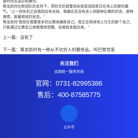
要时间去适应和磨合。
尊龙凯时在新团队的支持下，郑钦文的首要目标就是找回昔日在场上的那份霸
气，“上一场失利之后我回去有总结，我确实还没有进入到那种比赛的状态，那种
激情、能量释放的状态。”
尊龙凯时“我现在需要更多的比赛来磨炼自己。真正在网球场上为王的那个自己，
只能通过比赛去让她慢慢地觉醒，去被我发掘出来。”
上一篇：没有了
下一篇：
尊龙凯时有一种从不坑穷人的奢侈品，叫巴黎世家
关注我们
全国统一服务热线
官网：0731-82995386
售后：400-87585775
公众号