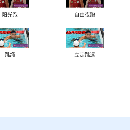
阳光跑
自由夜跑
跳绳
立定跳远