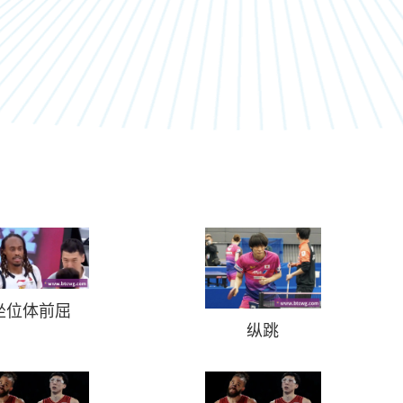
坐位体前屈
纵跳