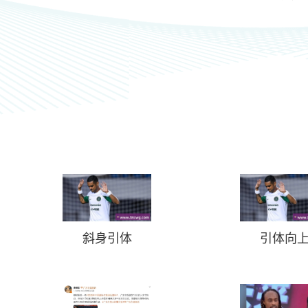
斜身引体
引体向