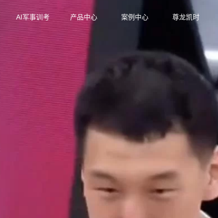
AI军事训考
产品中心
案例中心
尊龙凯时