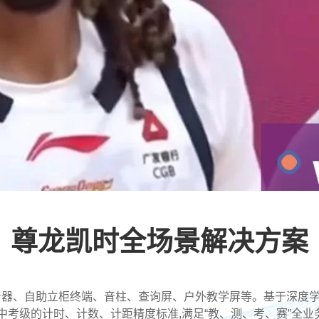
尊龙凯时全场景解决方案
务器、自助立柜终端、音柱、查询屏、户外教学屏等。基于深度学
 中考级的计时、计数、计距精度标准,满足“教、测、考、赛”全业